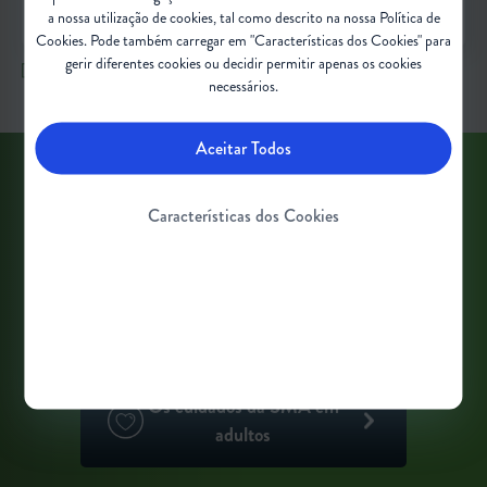
a nossa utilização de cookies, tal como descrito na nossa Política de
Cookies. Pode também carregar em "Características dos Cookies" para
gerir diferentes cookies ou decidir permitir apenas os cookies
Partilhar agora
necessários.
Aceitar Todos
Muito mudou na qualidade dos cuidados
Características dos Cookies
prestados a pessoas que vivem com SMA. Os
estudos de investigação em curso oferecem um
entendimento cada vez maior da ciência por
detrás da SMA e das opções de cuidados.
3-5
Os cuidados da SMA em
adultos