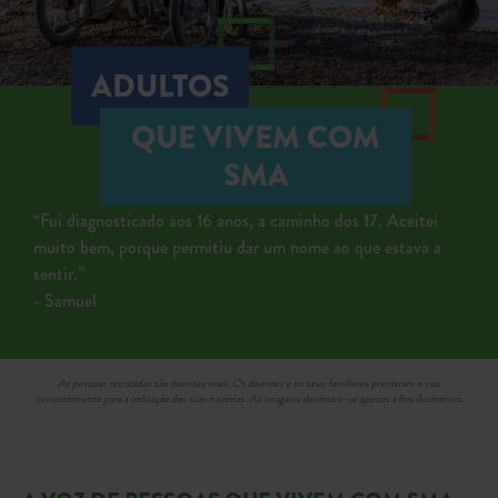
ADULTOS
QUE VIVEM COM
SMA
“Fui diagnosticado aos 16 anos, a caminho dos 17. Aceitei
muito bem, porque permitiu dar um nome ao que estava a
sentir.”
- Samuel
As pessoas retratadas são doentes reais. Os doentes e os seus familiares prestaram o seu
consentimento para a utilização das suas histórias. As imagens destinam-se apenas a fins ilustrativos.