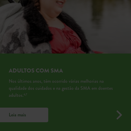
ADULTOS COM SMA
Nos últimos anos, têm ocorrido várias melhorias na
qualidade dos cuidados e na gestão da SMA em doentes
adultos.
6,7
Leia mais