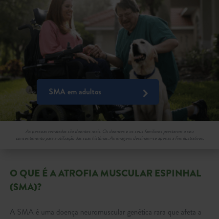
SMA em adultos
As pessoas retratadas são doentes reais. Os doentes e os seus familiares prestaram o seu
consentimento para a utilização das suas histórias. As imagens destinam-se apenas a fins ilustrativos.
O QUE É A ATROFIA MUSCULAR ESPINHAL
(SMA)?
A SMA é uma doença neuromuscular genética rara que afeta a