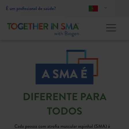
É um profissional de saúde?
Toggle 
A SMA É
DIFERENTE PARA
TODOS
Cada pessoa com atrofia muscular espinhal (SMA) é