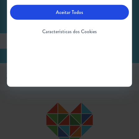
Conheça Zac, Ziggy, Oliver, Ping e outras personagens
Aceitar Todos
divertidas nesta história infantil que fala sobre o jovem Zac e
como ele vive com SMA.
Características dos Cookies
Leia mais
As pessoas retratadas são doentes reais. Os doentes e os seus familiares prestaram o seu consentimento
para a utilização das suas histórias.
As imagens destinam-se apenas a fins ilustrativos.